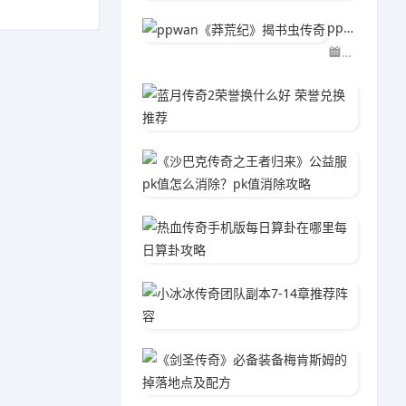
ppwan《莽荒纪》揭书虫传奇
03-29
蓝月传奇
03-2
《沙巴克
03-2
热血传
03-2
小冰冰传
03-2
《剑圣
03-2