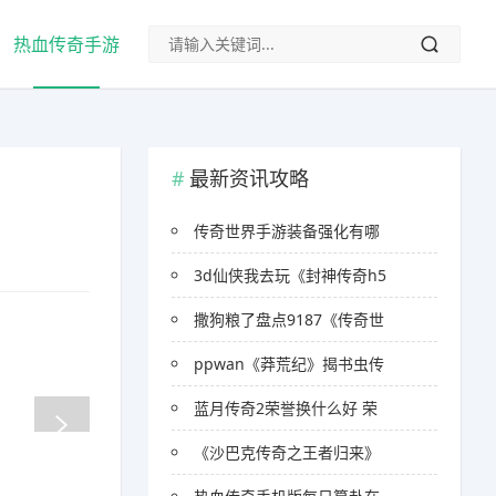
热血传奇手游
最新资讯攻略
传奇世界手游装备强化有哪
3d仙侠我去玩《封神传奇h5
撒狗粮了盘点9187《传奇世
ppwan《莽荒纪》揭书虫传
蓝月传奇2荣誉换什么好 荣
《沙巴克传奇之王者归来》