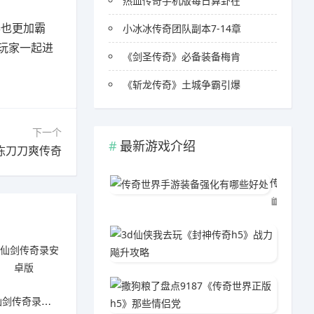
热血传奇手机版每日算卦在
器也更加霸
小冰冰传奇团队副本7-14章
玩家一起进
《剑圣传奇》必备装备梅肯
《斩龙传奇》土城争霸引爆
下一个
最新游戏介绍
冻刀刀爽传奇
传奇世界手游装备强化有哪些好处
03-29
3d仙侠
03-2
撒狗粮了
仙剑传奇录安卓版
03-2