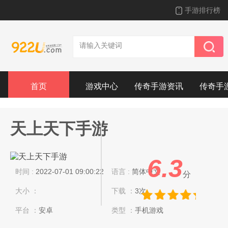
手游排行榜
首页
游戏中心
传奇手游资讯
传奇手
天上天下手游
6.3
时间 :
2022-07-01 09:00:22
语言 :
简体中文
分
大小 ：
下载 ：
3次
平台 ：
安卓
类型 ：
手机游戏