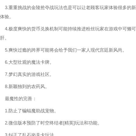
3.重重挑战的金陵抢夺战玩法也是可以让老顾客玩家体验很多的新
体验。
4.极度爽快的货币兑换机制可能持续推进粉丝玩家在游戏中可懒可
肝。
5.爽快过瘾的跨界可能将会给予我们一家人现代宫廷新风尚。
6.大型壮观的魔法卡牌。
7.梦幻真实的游戏社区。
8.新颖独到的农药风。
最魔性的完善：
1.防止了蝙蝠魔助战宠物。
2.微信版本预防了时空终结者[精英]玩法和功能。
3.纠正了乱石岗关卡玩法。