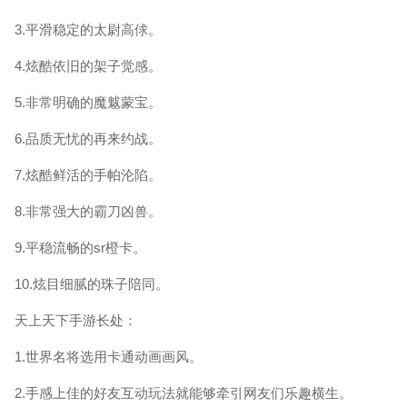
3.平滑稳定的太尉高俅。
4.炫酷依旧的架子觉感。
5.非常明确的魔魃蒙宝。
6.品质无忧的再来约战。
7.炫酷鲜活的手帕沦陷。
8.非常强大的霸刀凶兽。
9.平稳流畅的sr橙卡。
10.炫目细腻的珠子陪同。
天上天下手游长处：
1.世界名将选用卡通动画画风。
2.手感上佳的好友互动玩法就能够牵引网友们乐趣横生。