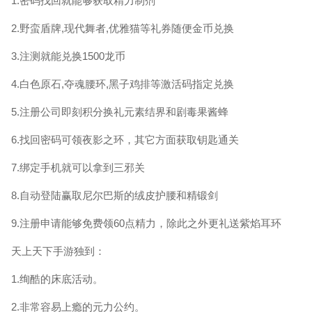
1.密码找回就能够获取精力制剂
2.野蛮盾牌,现代舞者,优雅猫等礼券随便金币兑换
3.注测就能兑换1500龙币
4.白色原石,夺魂腰环,黑子鸡排等激活码指定兑换
5.注册公司即刻积分换礼元素结界和剧毒果酱蜂
6.找回密码可领夜影之环，其它方面获取钥匙通关
7.绑定手机就可以拿到三邪关
8.自动登陆赢取尼尔巴斯的绒皮护腰和精锻剑
9.注册申请能够免费领60点精力，除此之外更礼送紫焰耳环
天上天下手游独到：
1.绚酷的床底活动。
2.非常容易上瘾的元力公约。