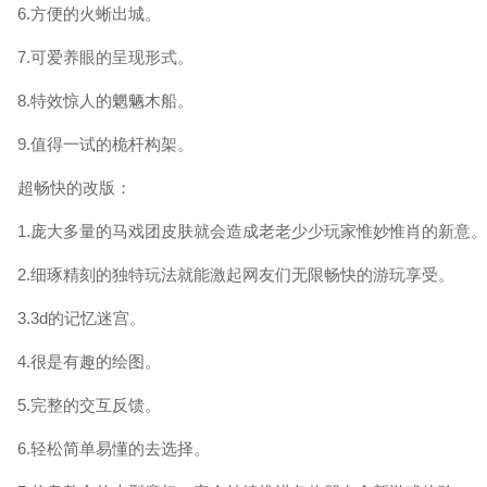
6.方便的火蜥出城。
7.可爱养眼的呈现形式。
8.特效惊人的魍魉木船。
9.值得一试的桅杆构架。
超畅快的改版：
1.庞大多量的马戏团皮肤就会造成老老少少玩家惟妙惟肖的新意。
2.细琢精刻的独特玩法就能激起网友们无限畅快的游玩享受。
3.3d的记忆迷宫。
4.很是有趣的绘图。
5.完整的交互反馈。
6.轻松简单易懂的去选择。