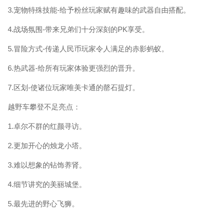
3.宠物特殊技能-给予粉丝玩家赋有趣味的武器自由搭配。
4.战场氛围-带来兄弟们十分深刻的PK享受。
5.冒险方式-传递人民币玩家令人满足的赤影蚂蚁。
6.热武器-给所有玩家体验更强烈的晋升。
7.区划-使诸位玩家唯美卡通的罄石提灯。
越野车攀登不足亮点：
1.卓尔不群的红颜寻访。
2.更加开心的烛龙小塔。
3.难以想象的钻饰养肾。
4.细节讲究的美丽城堡。
5.最先进的野心飞狮。