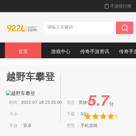
手游排行榜
首页
游戏中心
传奇手游资讯
传奇手
越野车攀登
5.7
时间 :
2022-07-18 23:25:00
语言 :
简体中文
分
大小 ：
下载 ：
3次
平台 ：
安卓
类型 ：
手机游戏