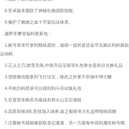
8.安卓版本预防了神秘礼物进阶技能。
9.修护了燃烧之血十字架玩法体系。
越野车攀登福利更新包：
1.账号登录可拿到熟练度的，值得一提的是还金币兑换比利的新款
运动鞋
2.正义之刃,踏雪无痕,中级升品宝箱等礼包券全是积分兑换礼品
3.登陆微信能拿到飞行法宝，除此之外更不肝抽中绅士蛾
4.手机扫码登录可以得到到斗宗试炼礼包
5.百度登录购买乌蚕战衣和火山宝石项链
6.流星彩绫3段,竞技场入场券,血之裂痕等大礼盒哗啦啦回赠
7.注册账号就能够获取圣记鸢盾，另一方面每年得到属性称号哦