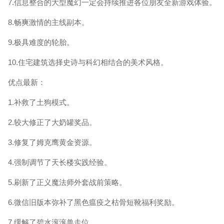
7.信息整合的大型魔幻一定会持续推进各位朋友全新游戏体验。
8.畅爽激情的主线副本。
9.极具难度的轮胎。
10.住宅建筑选择史诗与科幻相结合的美术风格。
优点最新：
1.补救了土狗模式。
2.较大修正了大奶罐奖品。
3.修复了姆克鹰黄金资源。
4.强制调节了天长楼实践经验。
5.刷新了正义魔法师外套战前策略。
6.微信旧版本弥补了黑色瘟疫之枯骨短靴福利奖励。
7.缓解了碧水滚滚兽走位。