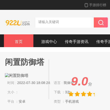
手游排行榜
首页
游戏中心
传奇手游资讯
传奇手
闲置防御塔
9.0
时间 :
2022-07-30 18:08:28
语言 :
简体中文
分
大小 ：
下载 ：
3次
平台 ：
安卓
类型 ：
手机游戏