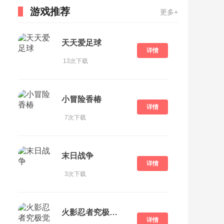
游戏推荐
更多+
天天爱足球
详情
13次下载
小冒险香椿
详情
7次下载
末日战争
详情
3次下载
火影忍者究极觉醒
详情