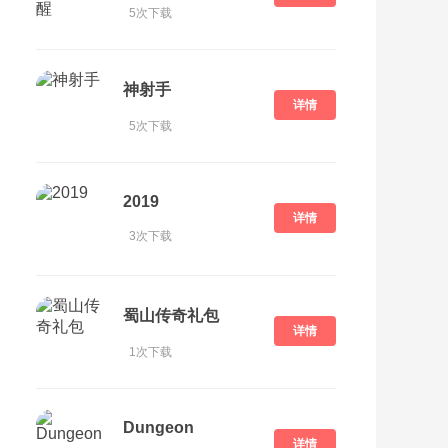
5次下载
神射手
详情
5次下载
2019
详情
3次下载
蜀山传奇礼包
详情
1次下载
Dungeon
详情