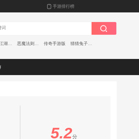
手游排行榜
侠行江湖传奇
恶魔法则游戏下载
传奇手游版
猜猜兔子躲哪了
游
5.2
分