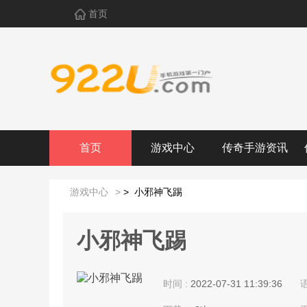
首页
首页
游戏中心
传奇手游资讯
游戏中心
>
>
小邪神飞踢
小邪神飞踢
时间 :
2022-07-31 11:39:36
语