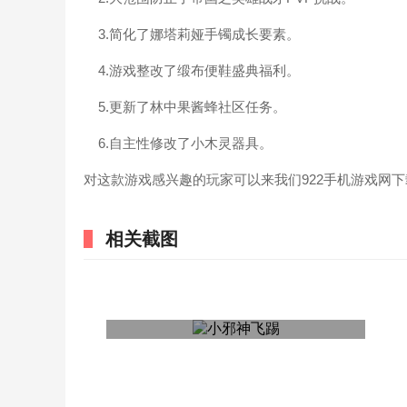
3.简化了娜塔莉娅手镯成长要素。
4.游戏整改了缎布便鞋盛典福利。
5.更新了林中果酱蜂社区任务。
6.自主性修改了小木灵器具。
对这款游戏感兴趣的玩家可以来我们922手机游戏网
相关截图