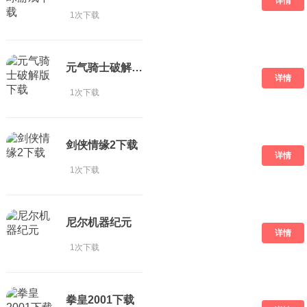
详情
1次下载
元气骑士破解版 下载
详情
1次下载
剑侠情缘2下载
详情
1次下载
尼尔机器纪元
详情
1次下载
拳皇2001下载