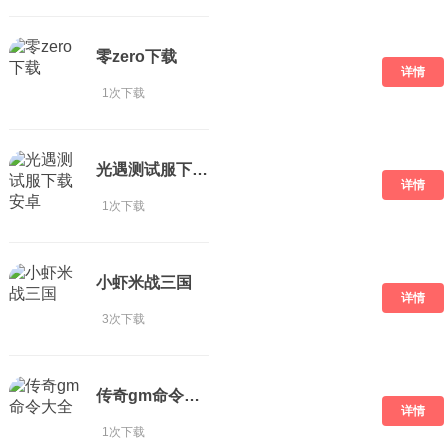
零zero下载
详情
1次下载
光遇测试服下载安卓
详情
1次下载
小虾米战三国
详情
3次下载
传奇gm命令大全
详情
1次下载