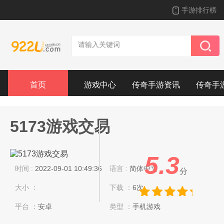
手游排行榜
首页
游戏中心
传奇手游资讯
传奇手
5173游戏交易
5.3
时间 :
2022-09-01 10:49:36
语言 :
简体中文
分
大小 ：
下载 ：
6次
平台 ：
安卓
类型 ：
手机游戏