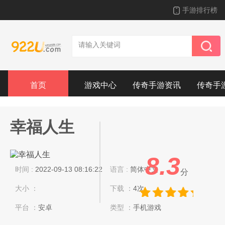
手游排行榜
首页
游戏中心
传奇手游资讯
传奇手
幸福人生
8.3
时间 :
2022-09-13 08:16:22
语言 :
简体中文
分
大小 ：
下载 ：
4次
平台 ：
安卓
类型 ：
手机游戏