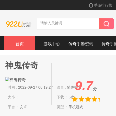
手游排行榜
首页
游戏中心
传奇手游资讯
传奇手
神鬼传奇
9.7
时间 :
2022-09-27 08:19:27
语言 :
简体中文
分
大小 ：
下载 ：
5次
平台 ：
安卓
类型 ：
手机游戏