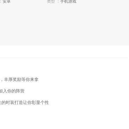
：
安卓
类型 ：
手机游戏
S，丰厚奖励等你来拿
加入你的阵营
的时装打造让你彰显个性