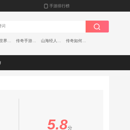
手游排行榜
传奇世界官方下载
传奇手游代理
山海经人猿崛起
传奇如何建立行会安卓版
游
5.8
分