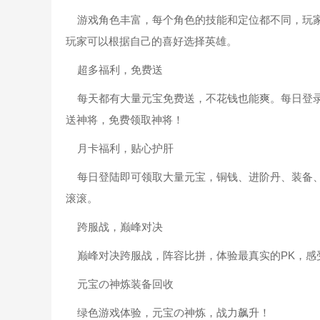
游戏角色丰富，每个角色的技能和定位都不同，玩家
玩家可以根据自己的喜好选择英雄。
超多福利，免费送
每天都有大量元宝免费送，不花钱也能爽。每日登录
送神将，免费领取神将！
月卡福利，贴心护肝
每日登陆即可领取大量元宝，铜钱、进阶丹、装备、
滚滚。
跨服战，巅峰对决
巅峰对决跨服战，阵容比拼，体验最真实的PK，感
元宝の神炼装备回收
绿色游戏体验，元宝の神炼，战力飙升！