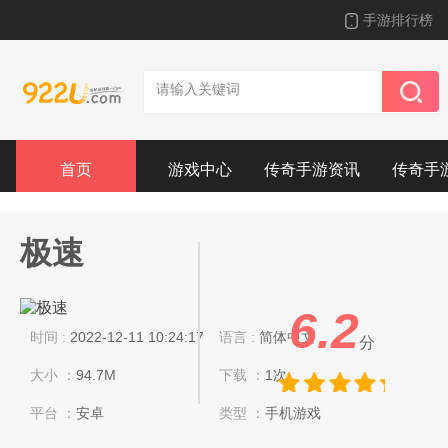
手游排行榜
首页
游戏中心
传奇手游资讯
传奇手
极速
6.2
时间 :
2022-12-11 10:24:17
语言 :
简体中文
分
大小 ：
94.7M
下载 ：
1次
平台 ：
安卓
类型 ：
手机游戏