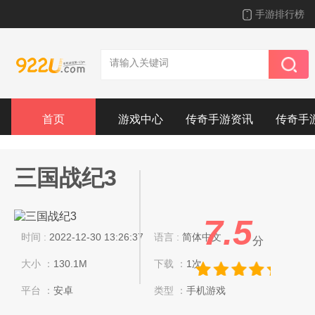
手游排行榜
首页
游戏中心
传奇手游资讯
传奇手
三国战纪3
7.5
时间 :
2022-12-30 13:26:37
语言 :
简体中文
分
大小 ：
130.1M
下载 ：
1次
平台 ：
安卓
类型 ：
手机游戏