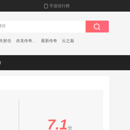
手游排行榜
夫射击
赤龙传奇安卓版
最新传奇
云之巅
游
7.1
分