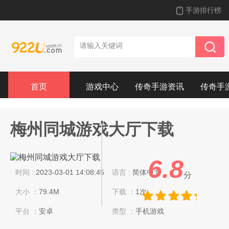
手游排行榜
首页
游戏中心
传奇手游资讯
传奇手
梅州同城游戏大厅下载
6.8
时间 :
2023-03-01 14:08:45
语言 :
简体中文
分
大小 ：
79.4M
下载 ：
1次
平台 ：
安卓
类型 ：
手机游戏