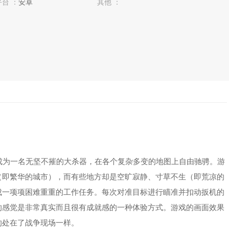
平台 ：
安卓
其他 ：
为一名无坚不摧的大杀器，在各个复杂多变的地图上自由驰骋。游
（即繁华的城市），而有些地方却是空旷寂静、寸草不生（即荒凉的
成一项项困难重重的工作任务。每次对准目标进行瞄准并扣动扳机的
的感觉是非常真实而且很有成就感的一种体验方式。游戏的画面效果
的处在了战争现场一样。