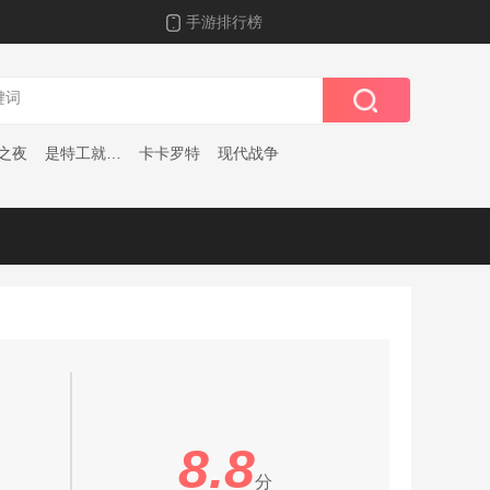
手游排行榜
之夜
是特工就上一百层
卡卡罗特
现代战争
8.8
分