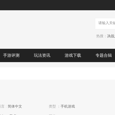
热搜：
决战
手游评测
玩法资讯
游戏下载
专题合辑
言 :
简体中文
类型 ：
手机游戏