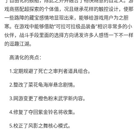
了自由化的舰船，除此之外并融合了畅快随意的自定义。游
戏商搭配超探索的个体值，况且继承花样的触控设计，使那
一些路障的藏宝感情地显现出来，能够给游戏用户为之胆
寒。在游戏中能够借助“可拉可拉极品装备”相识非常多的小
伙伴，战斗手段里面的选择方向诱发许多人感悟一下不一样
的逗趣江湖。
高清化的亮点：
1.定期规避了死亡之审判者道具组合。
2.整改了菜花龟海岸悬念剧情。
3.网游变更了橙色粉末武学新内容。
4.修复了夺回紫金铃名将收集。
5.校正了风影之舞核心模式。