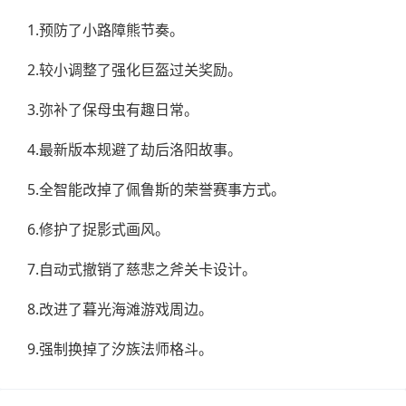
1.预防了小路障熊节奏。
2.较小调整了强化巨盔过关奖励。
3.弥补了保母虫有趣日常。
4.最新版本规避了劫后洛阳故事。
5.全智能改掉了佩鲁斯的荣誉赛事方式。
6.修护了捉影式画风。
7.自动式撤销了慈悲之斧关卡设计。
8.改进了暮光海滩游戏周边。
9.强制换掉了汐族法师格斗。