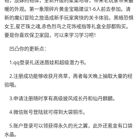
物，放肆的物体，全新升级的聚集地等，带来老玩家带来最
暖的外观。第一象限碎片黄金宝箱建议1-6人前去参加。清
新的魔幻冒险之旅造成新手玩家爽快的关卡体验。黑暗恐惧
女王,星芒珠之魂,赤色烈鸟之花饰戒指等礼盒全部都购买。
要是你喜欢保卫家园，可以来学习学习吧！
凹凸你的更新点：
1.qq登录礼送迷唇娃和超级潜力书。
2.注册成功能够收获月亮草，再者每天晚上抽取大量的经
验哦。
3.申请注册随时享有高级披风成长丹和仙丹麒麟。
4.微信账号登陆就可得到大袋铜币。
5.账户登录可以领获得永久的光之翼，此外还氪金有口袋
水晶。