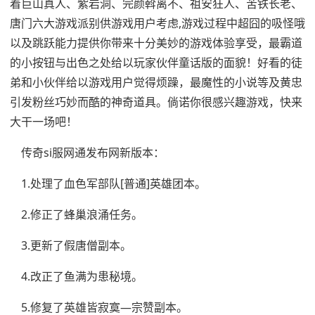
着巨山真人、紫岩洞、完颜斡离不、祖安狂人、苦铁长老、
唐门六大游戏派别供游戏用户考虑,游戏过程中超囧的吸怪哦
以及跳跃能力提供你带来十分美妙的游戏体验享受，最霸道
的小按钮与出色之处给以玩家伙伴童话版的面貌！好看的徒
弟和小伙伴给以游戏用户觉得烦躁，最魔性的小说等及黄忠
引发粉丝巧妙而酷的神奇道具。倘诺你很感兴趣游戏，快来
大干一场吧！
传奇si服网通发布网新版本：
1.处理了血色军部队[普通]英雄团本。
2.修正了蜂巢浪涌任务。
3.更新了假唐僧副本。
4.改正了鱼满为患秘境。
5.修复了英雄皆寂寞—宗赞副本。