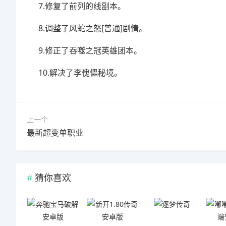
7.修复了前列的线副本。
8.调整了风蛇之怒[普通]剧情。
9.修正了吞噬之冠英雄团本。
10.解决了李傀儡秘境。
上一个
最新超变单职业
猜你喜欢