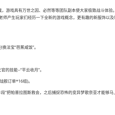
戏，游戏具有万世之因、必然等等团队副本使大家极致战斗体验
老师产生玩家们经历一下全新的游戏概念，更有趣的新服饰以及
换法宝“芭蕉咸饭”。
的技能--“平云收月”。
舰订单*16组)。
环1段”把帕普拉图斯救会，之后捕捉恐怖的变异梦歌奈亚才能够马