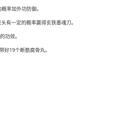
的概率加外功防御。
老头有一定的概率赢得玄铁墨魂刀。
用的功效。
带好19个断筋腐骨丸。