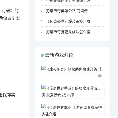
不用花钱的传奇手游哪个好
。可破坏的
刀塔传奇英雄公路 刀塔传
新位置引发
《传奇盛世》爆装备技巧攻
刀塔传奇觉醒龙族队怎么搭
最新游戏介绍
《冰火传奇》轻松助你快速升级
03-29
《传奇世
上保存实
03-2
《传奇
03-2