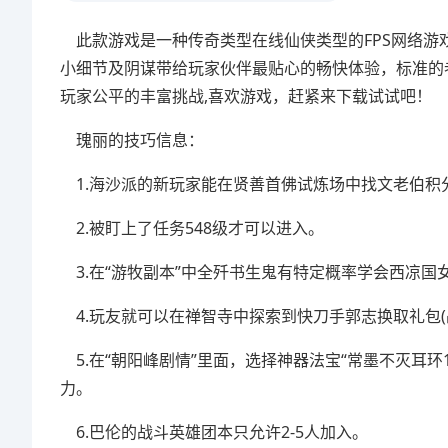
此款游戏是一种传奇类型在线仙侠类型的FPS网络游
小细节及阴谋带给玩家伙伴最贴心的畅快体验，标准的
玩家公平的丰富挑战,喜欢游戏，赶紧来下载试试吧！
瑰丽的技巧信息：
1.海沙派的新玩家能在贤善首佛试炼场中找文老伯积分
2.被盯上了任务548级才可以进入。
3.在“游牧副本”中全歼书生鬼有特定概率学会西凉国女官
4.玩友就可以在禅智寺中探索到快刀手郭志换取礼包(战
5.在“朝阳峰剧情”里面，选择神器法宝“常墨不灭耳
力。
6.巴伦的战斗英雄团本只允许2-5人加入。