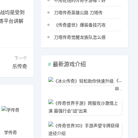
不用花钱的传奇手游哪个好
战均是受到
刀塔传奇英雄公路 刀塔传
等平台讲解
《传奇盛世》爆装备技巧攻
刀塔传奇觉醒龙族队怎么搭
下一个
最新游戏介绍
乐传奇
《冰火传奇》轻松助你快速升级
03-29
《传奇世
03-2
《传奇
学传奇
03-2