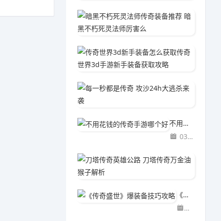
暗黑不
03-2
传奇世
03-2
每一秒都
03-2
不用花钱的传奇手游哪个好
03-29
刀塔传
03-2
《传奇盛世》爆装备技巧攻略
03-29