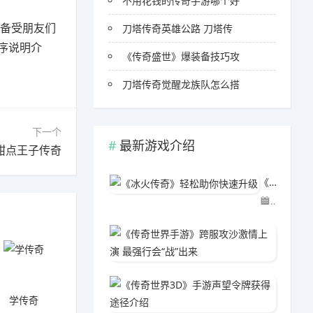
不用花钱的传奇手游哪个好
备受朋友们
刀塔传奇英雄公路 刀塔传
序说明介
《传奇盛世》爆装备技巧攻
刀塔传奇觉醒龙族队怎么搭
下一个
最新游戏介绍
甜点王子传奇
《冰火传奇》轻松助你快速升级
03-29
《传奇世
03-2
《传奇
学传奇
03-2