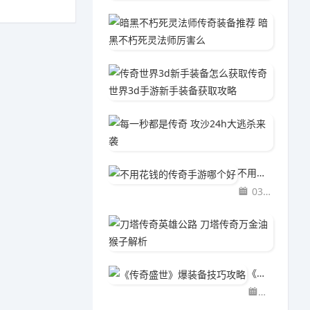
暗黑不
03-2
传奇世
03-2
每一秒都
03-2
不用花钱的传奇手游哪个好
03-29
刀塔传
03-2
《传奇盛世》爆装备技巧攻略
03-29