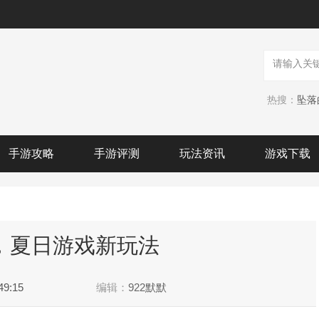
热搜：
坠落
手游攻略
手游评测
玩法资讯
游戏下载
，夏日游戏新玩法
49:15
编辑：
922默默