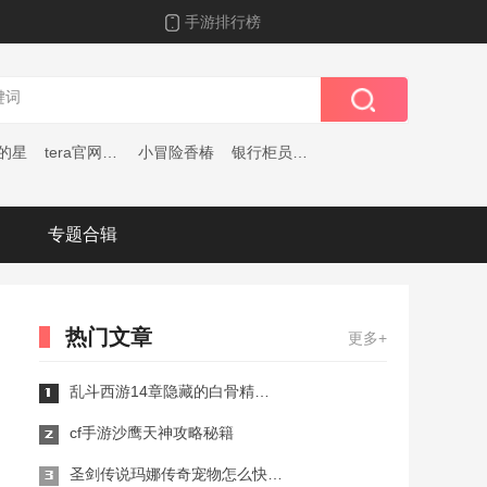
手游排行榜
的星
tera官网下载
小冒险香椿
银行柜员模拟器
专题合辑
热门文章
更多+
乱斗西游14章隐藏的白骨精攻略：揭秘通关秘籍
cf手游沙鹰天神攻略秘籍
圣剑传说玛娜传奇宠物怎么快速升级宠物练级方法分享