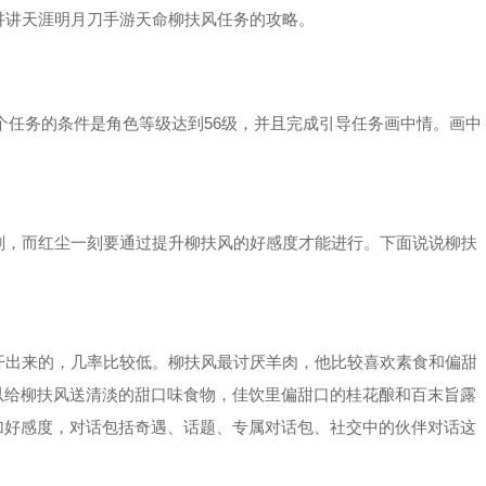
讲天涯明月刀手游天命柳扶风任务的攻略。
这个任务的条件是角色等级达到56级，并且完成引导任务画中情。画中
，而红尘一刻要通过提升柳扶风的好感度才能进行。下面说说柳扶
出来的，几率比较低。柳扶风最讨厌羊肉，他比较喜欢素食和偏甜
以给柳扶风送清淡的甜口味食物，佳饮里偏甜口的桂花酿和百末旨露
加好感度，对话包括奇遇、话题、专属对话包、社交中的伙伴对话这