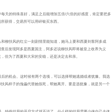
每天的特殊喜好，满足之后能增加五倍/六倍的好感度，肯定要把多
易所获得，交易所可以用碎银买东西。
和柳扶风的红尘一刻剧情里能知道，她马上要和西夏剑客阿多成
调查后发现阿多是西夏国主，阿多还说柳扶风即将被皇上收养为义
意，但为了西夏和大宋的安稳，还是决定去和亲。
后的机会。这时候有两个选项，可以选择帮她逃婚或者犹豫。我选
柳扶风样子的傀儡代替她假死，帮她离开。要是选犹豫，就是另一个
，特殊结局的开启方式就不说了，什么样的结局需要少侠自己去体