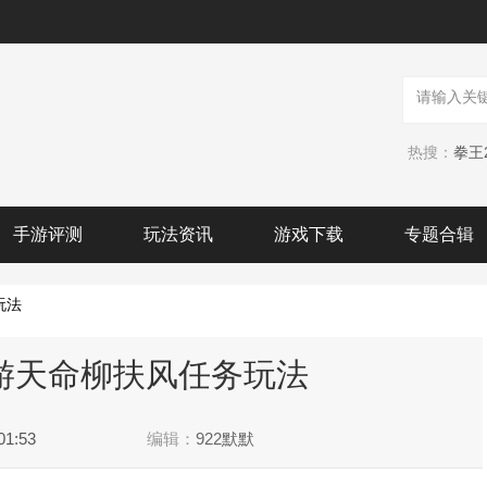
热搜：
手游评测
玩法资讯
游戏下载
专题合辑
玩法
游天命柳扶风任务玩法
01:53
编辑：
922默默