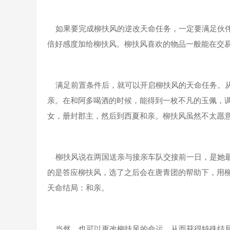
如果要完成柳扶风的逆改天命任务，一定要满足伙伴
倍好感度加给柳扶风。柳扶风喜欢的物品一般能在交
满足前置条件后，就可以开启柳扶风的天命任务。从
亲。在和阿多喝酒的时候，能得到一枚不凡的玉佩，
女，册封郡主，然后到西夏和亲。柳扶风虽然不太愿
柳扶风说在两国送亲与接亲车队交接前一日，是她最
的是答应柳扶风，选了之后会在唐青团的帮助下，用
天命结局：和亲。
当然，也可以更改柳扶风的命运，从而获得特殊结局