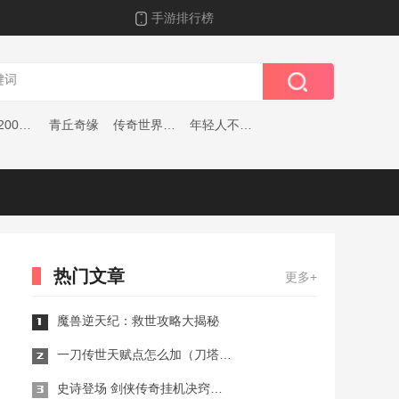
手游排行榜
拳王2002风云
青丘奇缘
传奇世界一条龙
年轻人不讲武德
热门文章
更多+
魔兽逆天纪：救世攻略大揭秘
一刀传世天赋点怎么加（刀塔传奇怎么给小小技能加点？）
史诗登场 剑侠传奇挂机决窍的展示