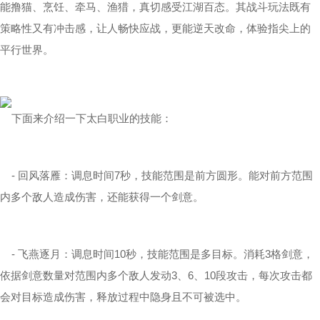
能撸猫、烹饪、牵马、渔猎，真切感受江湖百态。其战斗玩法既有
策略性又有冲击感，让人畅快应战，更能逆天改命，体验指尖上的
平行世界。
下面来介绍一下太白职业的技能：
- 回风落雁：调息时间7秒，技能范围是前方圆形。能对前方范围
内多个敌人造成伤害，还能获得一个剑意。
- 飞燕逐月：调息时间10秒，技能范围是多目标。消耗3格剑意，
依据剑意数量对范围内多个敌人发动3、6、10段攻击，每次攻击都
会对目标造成伤害，释放过程中隐身且不可被选中。