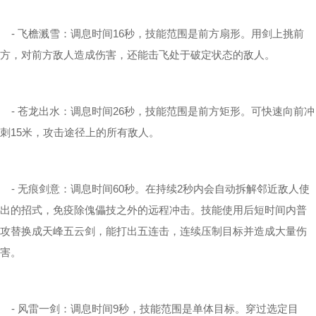
- 飞檐溅雪：调息时间16秒，技能范围是前方扇形。用剑上挑前
方，对前方敌人造成伤害，还能击飞处于破定状态的敌人。
- 苍龙出水：调息时间26秒，技能范围是前方矩形。可快速向前冲
刺15米，攻击途径上的所有敌人。
- 无痕剑意：调息时间60秒。在持续2秒内会自动拆解邻近敌人使
出的招式，免疫除傀儡技之外的远程冲击。技能使用后短时间内普
攻替换成天峰五云剑，能打出五连击，连续压制目标并造成大量伤
害。
- 风雷一剑：调息时间9秒，技能范围是单体目标。穿过选定目