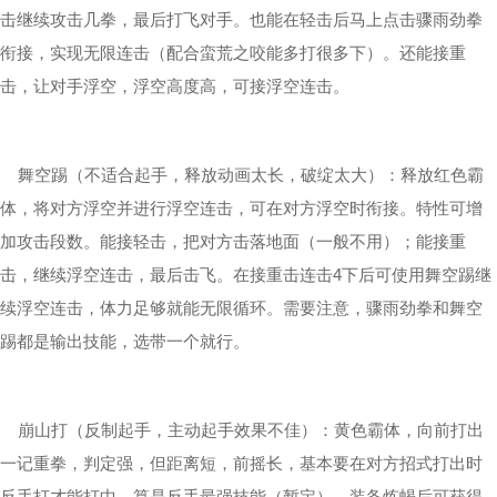
击继续攻击几拳，最后打飞对手。也能在轻击后马上点击骤雨劲拳
衔接，实现无限连击（配合蛮荒之咬能多打很多下）。还能接重
击，让对手浮空，浮空高度高，可接浮空连击。
舞空踢（不适合起手，释放动画太长，破绽太大）：释放红色霸
体，将对方浮空并进行浮空连击，可在对方浮空时衔接。特性可增
加攻击段数。能接轻击，把对方击落地面（一般不用）；能接重
击，继续浮空连击，最后击飞。在接重击连击4下后可使用舞空踢继
续浮空连击，体力足够就能无限循环。需要注意，骤雨劲拳和舞空
踢都是输出技能，选带一个就行。
崩山打（反制起手，主动起手效果不佳）：黄色霸体，向前打出
一记重拳，判定强，但距离短，前摇长，基本要在对方招式打出时
反手打才能打中，算是反手最强技能（暂定）。装备炼蝎后可获得