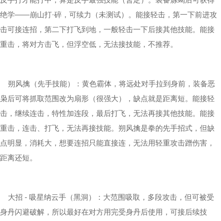
绝学——崩山打·碎，可续力（未测试）。能接轻击，第一下前进攻
击可接连招，第二下打飞到地，一般轻击一下后接其他技能。能接
重击，将对方击飞，但浮空低，无法接技能，不推荐。
朔风擒（先手技能）：黄色霸体，将远处对手拉到身前，装备恶
枭后可将抓取范围改为扇形（很强大），缺点就是距离短。能接轻
击，继续连击，特性加连段，最后打飞，无法再接其他技能。能接
重击，连击、打飞，无法再接技能。朔风擒是拳的先手招式，但缺
点明显，消耗大，想要连招只能直接连，无法用轻重攻击蹭伤害，
距离还短。
大招 - 吸星纳云手（黑洞）：大范围吸取，多段攻击，但可被受
身丹闪避破解，所以最好在对方用完受身丹后使用，可接后续技