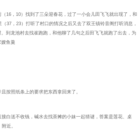
16，10）找到了三朵迎春花，过了一小会儿田飞飞就出现了，和
里（37，23）打听了村口的情况之后又去了双王镇铃音阁打听消息，
村。到龙池村去找崔跑跑，和他聊了几句之后田飞飞就跑了出去，为
宋嫂鱼羹
且按照纸条上的要求把东西拿回来了。
接白送不收钱，碱水去找茶摊的小妹一起猜谜，答案是莲花、桌
）附近。