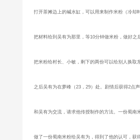
打开茶摊边上的碱水缸，可以用来制作米粉（冷却时
把材料给到吴有为那里，等10分钟做米粉，做好之后
把米粉给村长、小敏，剩下的两份可以给别人换取东西
之后吴有为在萝峰（23，29）处。剧情后获得2点声望
和吴有为交流，请求他传授制作的方法。一份蜀南米
做了一份蜀南米粉给吴有为，得到了他的认可，获得了