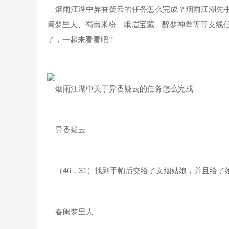
烟雨江湖中异香疑云的任务怎么完成？烟雨江湖先手
闺梦里人、蜀南米粉、峨眉宝藏、醉梦神拳等等支线
了，一起来看看吧！
烟雨江湖中关于异香疑云的任务怎么完成
异香疑云
（46，31）找到手帕后交给了文烟姑娘，并且给了
春闺梦里人