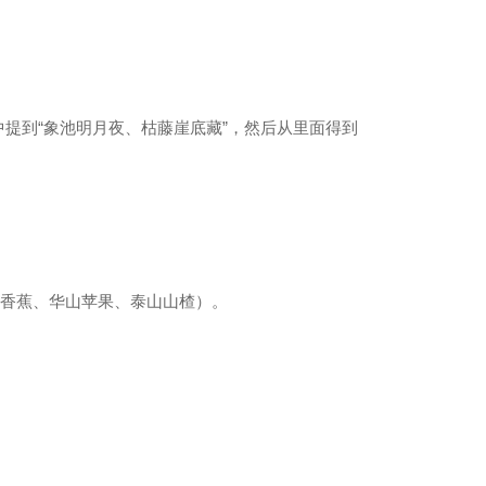
提到“象池明月夜、枯藤崖底藏”，然后从里面得到
山香蕉、华山苹果、泰山山楂）。