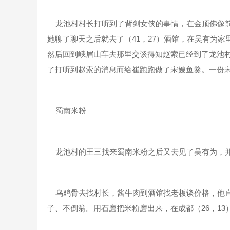
龙池村村长打听到了背剑女侠的事情，在金顶佛像前（
她聊了聊天之后就去了（41，27）酒馆，在吴有为家
然后回到峨眉山车夫那里交谈得知赵索已经到了龙池
了打听到赵索的消息而给崔跑跑做了宋嫂鱼羹。一份
蜀南米粉
龙池村的王三找来蜀南米粉之后又去见了吴有为，并
乌鸡骨去找村长，酱牛肉到酒馆找老板谈价格，他直
子、不倒翁。用石磨把米粉磨出来，在成都（26，13