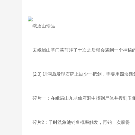
峨眉山珍品
去峨眉山掌门墓前拜了十次之后就会遇到一个神秘的
(2,3) 进洞后发现石碑上缺少一把剑，需要用四块
碎片一：在峨眉山九老仙府洞中找到尸体并搜到玉佩
碎片2：子时洗象池钓鱼概率触发，再钓一次获得