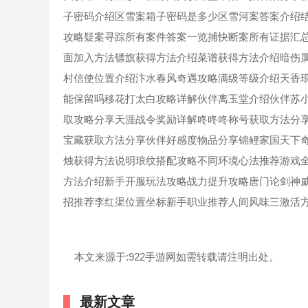
子密码介绍区雪案箱子密码是多少区雪河案答案介绍
攻略疑案寻踪所有案件答案一览捕快断案所有证据汇
面加入方法镖旗获得方法介绍菜谱获得方法介绍暗伤
村信使位置介绍汴水春风奇遇攻略满级等级介绍天香
能保留吗移花打太白攻略详解伙伴离玉堂介绍伙伴苏
取攻略分享天涯战令奖励详解咚咚咚称号获取方法分
宝藏获取方法分享伙伴好感度物品分享锦鲤家国天下
烛获得方法说明琅纹搭配攻略不同环境心法推荐游戏全
方法介绍新手开服玩法攻略战力提升攻略唐门论剑神
招推荐李红渠位置坐标新手职业推荐人间风味三激活
本文来源于:922手游网如需转载请注明出处。
最新文章