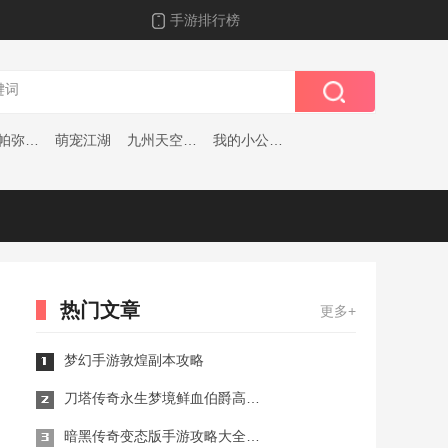
手游排行榜
战双帕弥什官网
萌宠江湖
九州天空之城
我的小公主巫师
热门文章
更多+
梦幻手游敦煌副本攻略
刀塔传奇永生梦境鲜血伯爵高伤害阵容有哪些
暗黑传奇变态版手游攻略大全（暗黑传奇3手游）