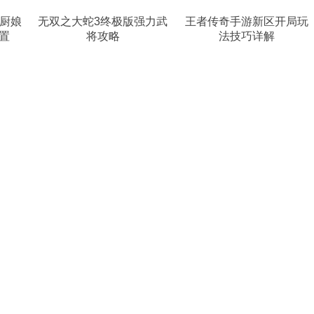
到厨娘
无双之大蛇3终极版强力武
王者传奇手游新区开局玩
置
将攻略
法技巧详解