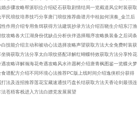
结婚步骤攻略帮派职位介绍砭石获取剧情结局一览截道风尘时装获取
总平民琅纹培养技巧分享唐门琅纹推荐曲谱月中桂如何演奏_金兰后
属性作用介绍专用鱼饵获得方法建筑抄录方法介绍百晓生介绍东汀渔
琅纹攻略各大江湖身份优缺点分析伙伴选择顺序攻略换装备之后词条
小白技能介绍主动和被动心法选择攻略声望获取方法大全免费时装获
享坐骑获取方法分享太白琅纹搭配详解红蝴蝶特效获取方法分享怜花
奇遇攻略详解瀚海花奇遇攻略风水许愿树介绍唐青枫图鉴一览蝶火梦
食谱配方介绍不同环境心法推荐PC版上线时间介绍逸侠积分获得
威打法及连招推荐莲花宝藏速通技巧盘长结获取方法天香论剑最强连
方法苍梧客栈进入方法白嫖党发展展望