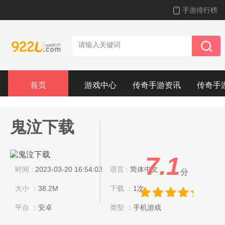
手游排行榜
首页
游戏中心
传奇手游资讯
传奇手
鬼泣下载
7.1
时间 :
2023-03-20 16:54:02
语言 :
简体中文
分
大小 ：
38.2M
下载 ：
1次
平台 ：
安卓
类型 ：
手机游戏